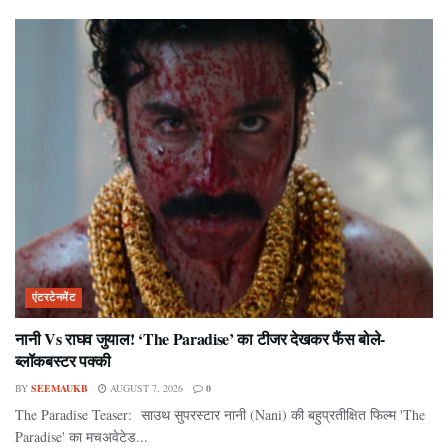
एंटरटेनमेंट
नानी Vs राघव जुयाल! ‘The Paradise’ का टीजर देखकर फैंस बोले-
ब्लॉकबस्टर पक्की
BY
SEEMAUKB
AUGUST 7, 2026
0
The Paradise Teaser: साउथ सुपरस्टार नानी (Nani) की बहुप्रतीक्षित फिल्म 'The
Paradise' का मचअवेटेड...