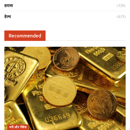
हादसा
(320)
हेल्थ
(415)
Recommended
मनी और निवेश