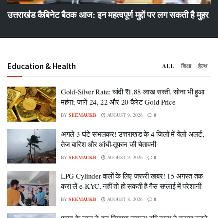
उत्तराखंड कैबिनेट बैठक आज: इन महत्वपूर्ण मुद्दों पर लग सकती है मुहर
Education & Health
ALL
शिक्षा
हेल्थ
Gold-Silver Rate: चांदी ₹1.88 लाख सस्ती, सोना भी हुआ
महंगा; जानें 24, 22 और 20 कैरेट Gold Price
BY
SEEMAUKB
AUGUST 9, 2026
0
अगले 3 घंटे संभलकर! उत्तराखंड के 4 जिलों में येलो अलर्ट,
तेज बारिश और आंधी-तूफान की चेतावनी
BY
SEEMAUKB
AUGUST 9, 2026
0
LPG Cylinder वालों के लिए जरूरी खबर! 15 अगस्त तक
करा लें e-KYC, नहीं तो हो सकती है गैस सप्लाई में परेशानी
BY
SEEMAUKB
AUGUST 8, 2026
0
पहाड़ के लाल ने कर दिखाया कमाल! रवि टम्टा ने बनाया उड़ने