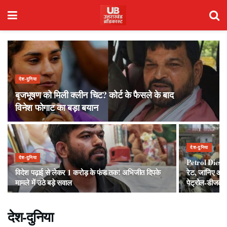
देश-दुनिया
बृजभूषण को मिली क्लीन चिट? कोर्ट के फैसले के बाद
विनेश फोगाट का बड़ा बयान
देश-दुनिया
देश-दुनिया
Petrol Diesel
विदेश पढ़ाई से लेकर 1 करोड़ के फंड तक! अभिजीत दिपके
रेट, जानिए आपक
मामले में उठे बड़े सवाल
पेट्रोल-डीजल
देश-दुनिया