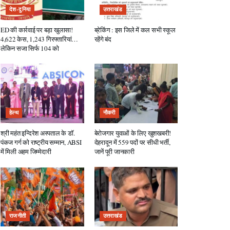
देश-दुनिया
उत्तराखंड
ED की कार्रवाई पर बड़ा खुलासा!
ब्रेकिंग : इस जिले में कल सभी स्कूल
4,622 केस, 1,243 गिरफ्तारियां…
रहेंगे बंद
लेकिन सजा सिर्फ 104 को
हेल्थ
नौकरी
श्री महंत इन्दिरेश अस्पताल के डॉ.
बेरोजगार युवाओं के लिए खुशखबरी!
पंकज गर्ग को राष्ट्रीय सम्मान, ABSI
देहरादून में 559 पदों पर सीधी भर्ती,
में मिली अहम जिम्मेदारी
जानें पूरी जानकारी
राजनीती
उत्तराखंड