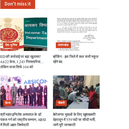
Don't miss it
देश-दुनिया
उत्तराखंड
ED की कार्रवाई पर बड़ा खुलासा!
ब्रेकिंग : इस जिले में कल सभी स्कूल
4,622 केस, 1,243 गिरफ्तारियां…
रहेंगे बंद
लेकिन सजा सिर्फ 104 को
हेल्थ
नौकरी
श्री महंत इन्दिरेश अस्पताल के डॉ.
बेरोजगार युवाओं के लिए खुशखबरी!
पंकज गर्ग को राष्ट्रीय सम्मान, ABSI
देहरादून में 559 पदों पर सीधी भर्ती,
में मिली अहम जिम्मेदारी
जानें पूरी जानकारी