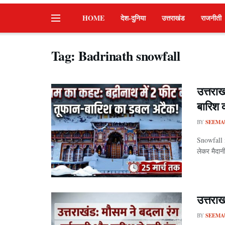
HOME
देश-दुनिया
उत्तराखंड
राजनीती
Tag:
Badrinath snowfall
उत्तराख
बारिश 
BY
SEEMA
Snowfall i
लेकर मैदान
उत्तराख
BY
SEEMA