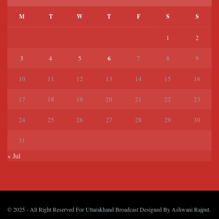
M
T
W
T
F
S
S
1
2
6
3
4
5
7
8
9
10
11
12
13
14
15
16
17
18
19
20
21
22
23
24
25
26
27
28
29
30
31
« Jul
© 2025
- All Right Reserved For Uttarakhand Broadcast Designed By
Ashwani Rajput
.