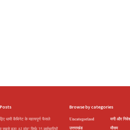
 Posts
Browse by categories
Uncategorized
मनी और निवे
पढ़िए धामी कैबिनेट के महत्वपूर्ण फैसले
उत्तराखंड
मौसम
सबसे बड़ा AI दांव! सिर्फ 35 कर्मचारियों