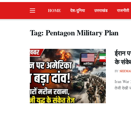
HOME
देश-दुनिया
उत्तराखंड
राजनीती
Tag:
Pentagon Military Plan
ईरान पर
के संके
BY
SEEMA
Iran War 20
तेजी देखी ज