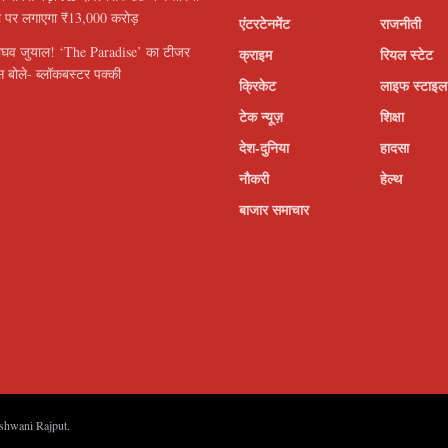
ी पर लगाएगा ₹13,000 करोड़
एंटरटेनमेंट
राजनीती
ाघव जुयाल! ‘The Paradise’ का टीजर
क्राइम
रियल स्टेट
 बोले- ब्लॉकबस्टर पक्की
क्रिकेट
लाइफ स्टाइल
टेक न्यूज़
शिक्षा
देश-दुनिया
हादसा
नौकरी
हेल्थ
बाजार समाचार
shwani Rajput
.