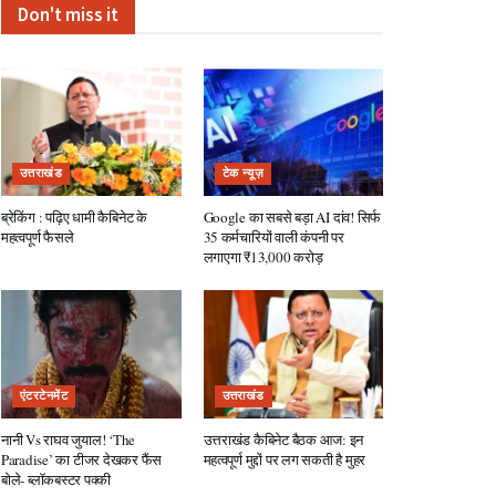
Don't miss it
उत्तराखंड
टेक न्यूज़
ब्रेकिंग : पढ़िए धामी कैबिनेट के
Google का सबसे बड़ा AI दांव! सिर्फ
महत्वपूर्ण फैसले
35 कर्मचारियों वाली कंपनी पर
लगाएगा ₹13,000 करोड़
एंटरटेनमेंट
उत्तराखंड
नानी Vs राघव जुयाल! ‘The
उत्तराखंड कैबिनेट बैठक आज: इन
Paradise’ का टीजर देखकर फैंस
महत्वपूर्ण मुद्दों पर लग सकती है मुहर
बोले- ब्लॉकबस्टर पक्की