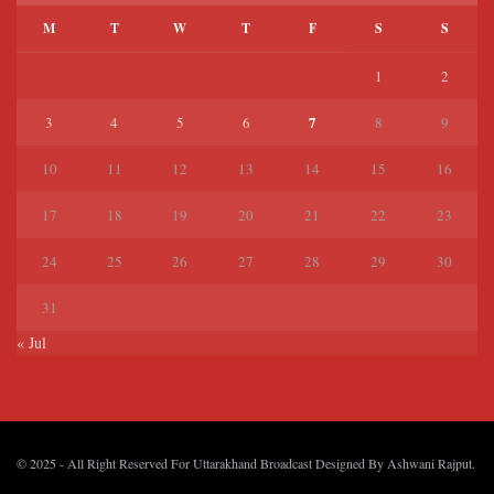
M
T
W
T
F
S
S
1
2
7
3
4
5
6
8
9
10
11
12
13
14
15
16
17
18
19
20
21
22
23
24
25
26
27
28
29
30
31
« Jul
© 2025
- All Right Reserved For Uttarakhand Broadcast Designed By
Ashwani Rajput
.