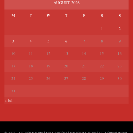
AUGUST 2026
M
T
W
T
F
S
S
1
2
6
3
4
5
7
8
9
10
11
12
13
14
15
16
17
18
19
20
21
22
23
24
25
26
27
28
29
30
31
« Jul
© 2025
- All Right Reserved For Uttarakhand Broadcast Designed By
Ashwani Rajput
.