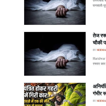
उत्तराखंड 
घनसाली-घुत्त
तेज रफ
चौकी प
BY
SEEMA
Haridwar n
रफ्तार कार 
अनियंत
गंभीर 
BY
SEEMA