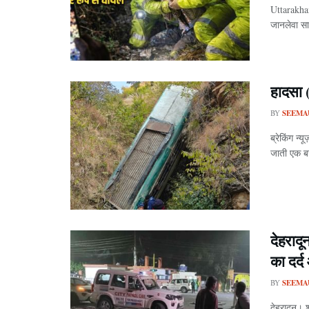
Uttarakha
जानलेवा सा
हादसा 
BY
SEEMA
ब्रेकिंग न्
जाती एक बस
देहराद
का दर्
BY
SEEMA
देहरादून। 