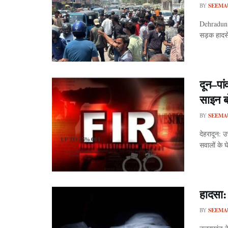
BY
SEEMA
Dehradun A
सड़क हादस
दून–पां
साइन ब
BY
SEEMA
देहरादून: उ
सवालों के घे
हादसा:
BY
SEEMA