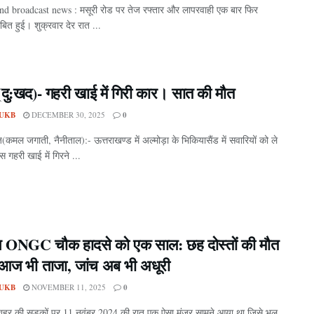
nd broadcast news : मसूरी रोड पर तेज रफ्तार और लापरवाही एक बार फिर
बित हुई। शुक्रवार देर रात ...
(दु:खद)- गहरी खाई में गिरी कार। सात की मौत
UKB
DECEMBER 30, 2025
0
यूज़(कमल जगाती, नैनीताल):- ऊत्तराखण्ड में अल्मोड़ा के भिकियासैंड में सवारियों को ले
 गहरी खाई में गिरने ...
ून ONGC चौक हादसे को एक साल: छह दोस्तों की मौत
द आज भी ताजा, जांच अब भी अधूरी
UKB
NOVEMBER 11, 2025
0
शहर की सड़कों पर 11 नवंबर 2024 की रात एक ऐसा मंजर सामने आया था जिसे भूल