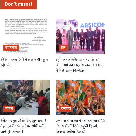
Don't miss it
उत्तराखंड
हेल्थ
ब्रेकिंग : इस जिले में कल सभी स्कूल
श्री महंत इन्दिरेश अस्पताल के डॉ.
रहेंगे बंद
पंकज गर्ग को राष्ट्रीय सम्मान, ABSI
में मिली अहम जिम्मेदारी
नौकरी
राजनीती
बेरोजगार युवाओं के लिए खुशखबरी!
उत्तराखंड भाजपा में मचा घमासान! 32
देहरादून में 559 पदों पर सीधी भर्ती,
विधायकों की रिपोर्ट पहुंची दिल्ली,
जानें पूरी जानकारी
किसका कटेगा टिकट?