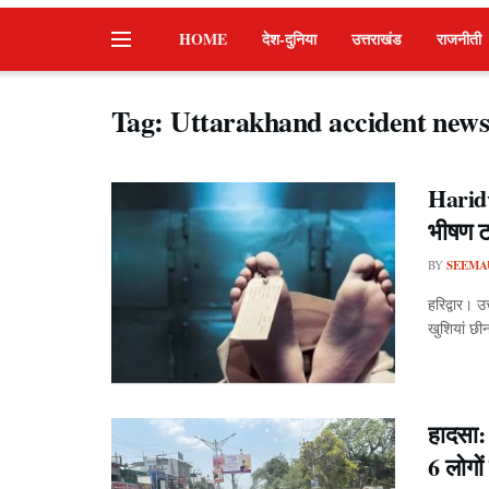
HOME
देश-दुनिया
उत्तराखंड
राजनीती
Tag:
Uttarakhand accident new
Harid
भीषण ट
BY
SEEMA
हरिद्वार। उ
खुशियां छीन
हादसा: 
6 लोगों