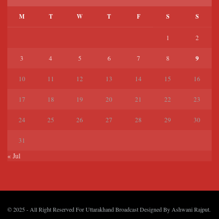
M
T
W
T
F
S
S
1
2
9
3
4
5
6
7
8
10
11
12
13
14
15
16
17
18
19
20
21
22
23
24
25
26
27
28
29
30
31
« Jul
© 2025
- All Right Reserved For Uttarakhand Broadcast Designed By
Ashwani Rajput
.