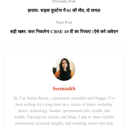
Previous Post
हादसा: सड़क दुघर्टना में 01 की मौत, दो घायल
Next Post
बड़ी खबर: कल निकलेगा CBSE 10 वी का रिजल्ट।ऐसे करे आवेदन
Seemaukb
Hi, I’m Seema Rawat, a passionate journalist and blogger. I’ve
been writing for a long time on a variety of topics including
sports, technology, finance, government jobs, health, and
wealth. Through my articles and blogs, I aim to share reliable
information, practical insights, and inspiring stories that help