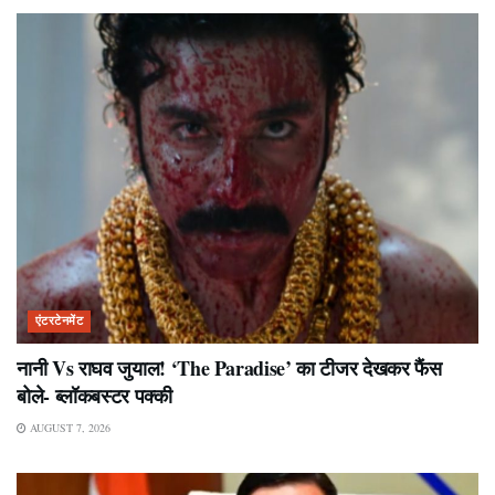
एंटरटेनमेंट
नानी Vs राघव जुयाल! ‘The Paradise’ का टीजर देखकर फैंस
बोले- ब्लॉकबस्टर पक्की
AUGUST 7, 2026