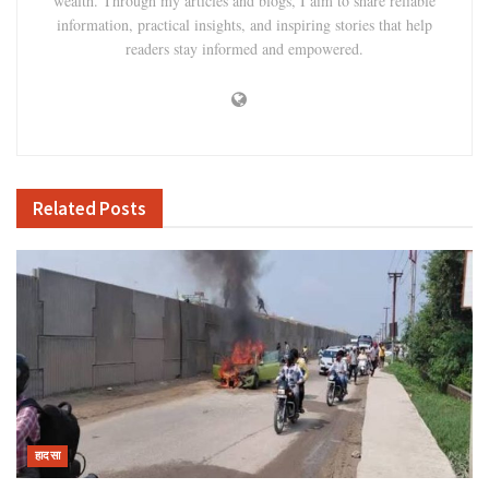
wealth. Through my articles and blogs, I aim to share reliable
information, practical insights, and inspiring stories that help
readers stay informed and empowered.
Related
Posts
हादसा