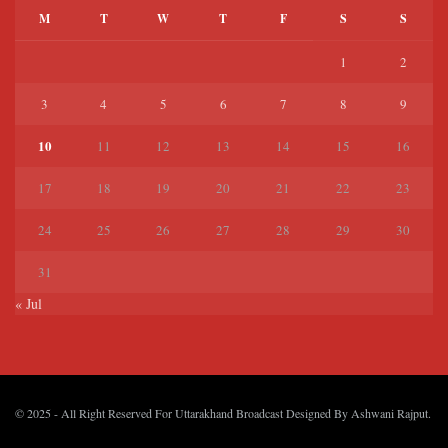
M
T
W
T
F
S
S
1
2
3
4
5
6
7
8
9
10
11
12
13
14
15
16
17
18
19
20
21
22
23
24
25
26
27
28
29
30
31
« Jul
© 2025
- All Right Reserved For Uttarakhand Broadcast Designed By
Ashwani Rajput
.