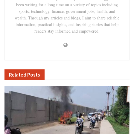
been writing for a long time on a variety of topics including
sports, technology, finance, government jobs, health, and
wealth. Through my articles and blogs, I aim to share reliable
information, practical insights, and inspiring stories that help
readers stay informed and empowered.
Related
Posts