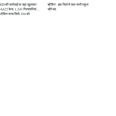
ED की कार्रवाई पर बड़ा खुलासा!
ब्रेकिंग : इस जिले में कल सभी स्कूल
4,622 केस, 1,243 गिरफ्तारियां…
रहेंगे बंद
लेकिन सजा सिर्फ 104 को