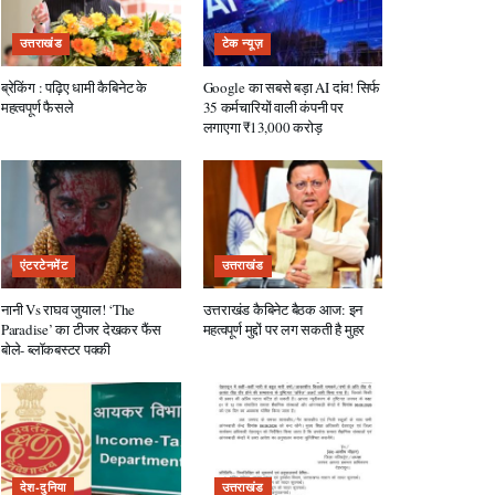
उत्तराखंड
टेक न्यूज़
ब्रेकिंग : पढ़िए धामी कैबिनेट के
Google का सबसे बड़ा AI दांव! सिर्फ
महत्वपूर्ण फैसले
35 कर्मचारियों वाली कंपनी पर
लगाएगा ₹13,000 करोड़
एंटरटेनमेंट
उत्तराखंड
नानी Vs राघव जुयाल! ‘The
उत्तराखंड कैबिनेट बैठक आज: इन
Paradise’ का टीजर देखकर फैंस
महत्वपूर्ण मुद्दों पर लग सकती है मुहर
बोले- ब्लॉकबस्टर पक्की
देश-दुनिया
उत्तराखंड