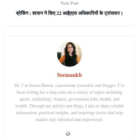
Next Post
ब्रेकिंग : शासन ने किए 22 आईएएस अधिकारियों के ट्रांसफर।
Seemaukb
Hi, I’m Seema Rawat, a passionate journalist and blogger. I’ve
been writing for a long time on a variety of topics including
sports, technology, finance, government jobs, health, and
wealth. Through my articles and blogs, I aim to share reliable
information, practical insights, and inspiring stories that help
readers stay informed and empowered.