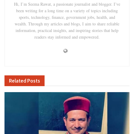
Hi, I’m Seema Rawat, a passionate journalist and blogger. I’ve
been writing for a long time on a variety of topics including
sports, technology, finance, government jobs, health, and
wealth. Through my articles and blogs, I aim to share reliable
information, practical insights, and inspiring stories that help
readers stay informed and empowered.
Related
Posts