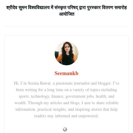
श्रीदेव सुमन विश्वविद्यालय में संस्कृत परिषद् द्वारा पुरस्कार वितरण समारोह
आयोजित
Seemaukb
Hi, I’m Seema Rawat, a passionate journalist and blogger. I’ve
been writing for a long time on a variety of topics including
sports, technology, finance, government jobs, health, and
wealth. Through my articles and blogs, I aim to share reliable
information, practical insights, and inspiring stories that help
readers stay informed and empowered.