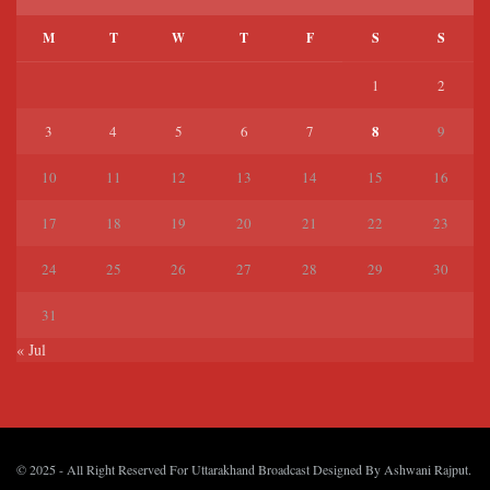
M
T
W
T
F
S
S
1
2
8
3
4
5
6
7
9
10
11
12
13
14
15
16
17
18
19
20
21
22
23
24
25
26
27
28
29
30
31
« Jul
© 2025
- All Right Reserved For Uttarakhand Broadcast Designed By
Ashwani Rajput
.