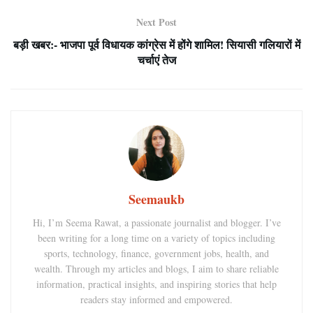
Next Post
बड़ी खबर:- भाजपा पूर्व विधायक कांग्रेस में होंगे शामिल! सियासी गलियारों में
चर्चाएं तेज
Seemaukb
Hi, I’m Seema Rawat, a passionate journalist and blogger. I’ve
been writing for a long time on a variety of topics including
sports, technology, finance, government jobs, health, and
wealth. Through my articles and blogs, I aim to share reliable
information, practical insights, and inspiring stories that help
readers stay informed and empowered.