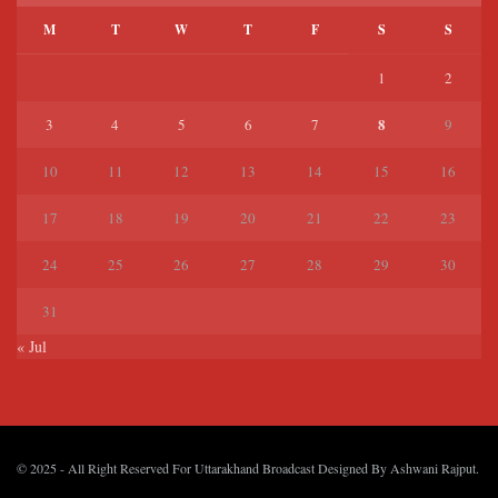
M
T
W
T
F
S
S
1
2
8
3
4
5
6
7
9
10
11
12
13
14
15
16
17
18
19
20
21
22
23
24
25
26
27
28
29
30
31
« Jul
© 2025
- All Right Reserved For Uttarakhand Broadcast Designed By
Ashwani Rajput
.