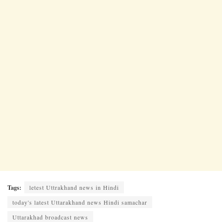
Tags:
letest Uttrakhand news in Hindi
today's latest Uttarakhand news Hindi samachar
Uttarakhad broadcast news