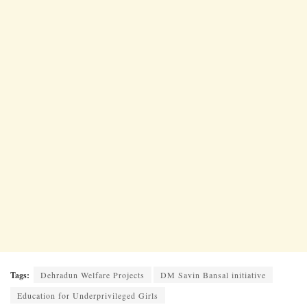
Tags:
Dehradun Welfare Projects
DM Savin Bansal initiative
Education for Underprivileged Girls