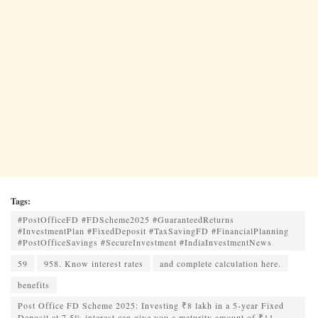
Tags:
#PostOfficeFD #FDScheme2025 #GuaranteedReturns
#InvestmentPlan #FixedDeposit #TaxSavingFD #FinancialPlanning
#PostOfficeSavings #SecureInvestment #IndiaInvestmentNews
59
958. Know interest rates
and complete calculation here.
benefits
Post Office FD Scheme 2025: Investing ₹8 lakh in a 5-year Fixed
Deposit at 7.5% interest can give you a maturity amount of ₹11