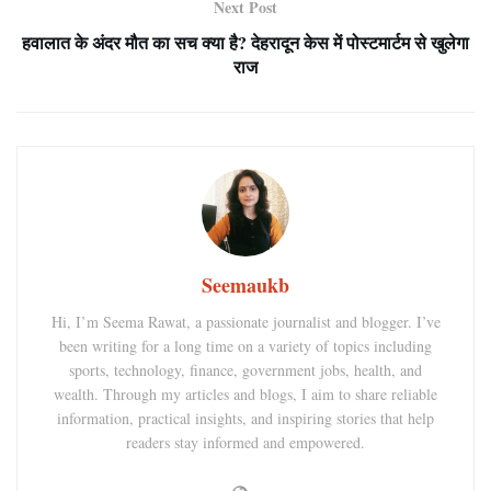
Next Post
हवालात के अंदर मौत का सच क्या है? देहरादून केस में पोस्टमार्टम से खुलेगा
राज
Seemaukb
Hi, I’m Seema Rawat, a passionate journalist and blogger. I’ve
been writing for a long time on a variety of topics including
sports, technology, finance, government jobs, health, and
wealth. Through my articles and blogs, I aim to share reliable
information, practical insights, and inspiring stories that help
readers stay informed and empowered.