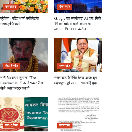
उत्तराखंड
टेक न्यूज़
ब्रेकिंग : पढ़िए धामी कैबिनेट के
Google का सबसे बड़ा AI दांव! सिर्फ
महत्वपूर्ण फैसले
35 कर्मचारियों वाली कंपनी पर
लगाएगा ₹13,000 करोड़
एंटरटेनमेंट
उत्तराखंड
नानी Vs राघव जुयाल! ‘The
उत्तराखंड कैबिनेट बैठक आज: इन
Paradise’ का टीजर देखकर फैंस
महत्वपूर्ण मुद्दों पर लग सकती है मुहर
बोले- ब्लॉकबस्टर पक्की
देश-दुनिया
उत्तराखंड