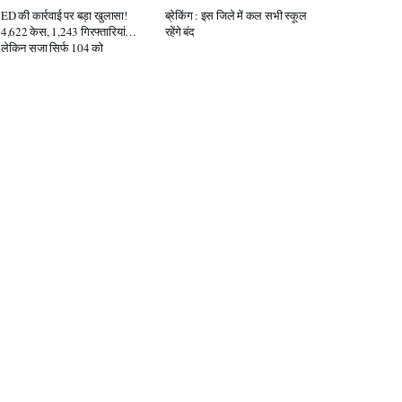
ED की कार्रवाई पर बड़ा खुलासा!
ब्रेकिंग : इस जिले में कल सभी स्कूल
4,622 केस, 1,243 गिरफ्तारियां…
रहेंगे बंद
लेकिन सजा सिर्फ 104 को