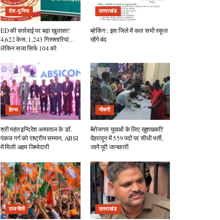
देश-दुनिया
उत्तराखंड
ED की कार्रवाई पर बड़ा खुलासा!
ब्रेकिंग : इस जिले में कल सभी स्कूल
4,622 केस, 1,243 गिरफ्तारियां…
रहेंगे बंद
लेकिन सजा सिर्फ 104 को
हेल्थ
नौकरी
श्री महंत इन्दिरेश अस्पताल के डॉ.
बेरोजगार युवाओं के लिए खुशखबरी!
पंकज गर्ग को राष्ट्रीय सम्मान, ABSI
देहरादून में 559 पदों पर सीधी भर्ती,
में मिली अहम जिम्मेदारी
जानें पूरी जानकारी
राजनीती
उत्तराखंड