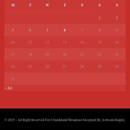
M
T
W
T
F
S
S
1
2
6
3
4
5
7
8
9
10
11
12
13
14
15
16
17
18
19
20
21
22
23
24
25
26
27
28
29
30
31
« Jul
© 2025
- All Right Reserved For Uttarakhand Broadcast Designed By
Ashwani Rajput
.