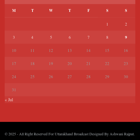
M
T
W
T
F
S
S
1
2
9
3
4
5
6
7
8
10
11
12
13
14
15
16
17
18
19
20
21
22
23
24
25
26
27
28
29
30
31
« Jul
© 2025
- All Right Reserved For Uttarakhand Broadcast Designed By
Ashwani Rajput
.