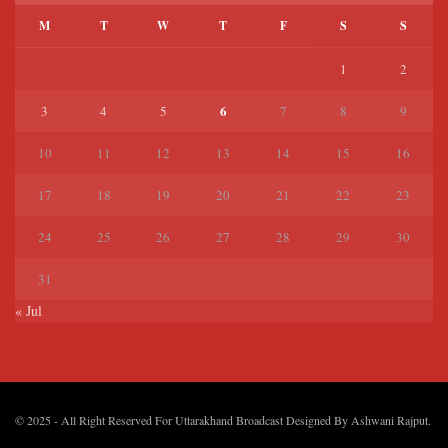
M
T
W
T
F
S
S
1
2
6
3
4
5
7
8
9
10
11
12
13
14
15
16
17
18
19
20
21
22
23
24
25
26
27
28
29
30
31
« Jul
© 2025
- All Right Reserved For Uttarakhand Broadcast Designed By
Ashwani Rajput
.