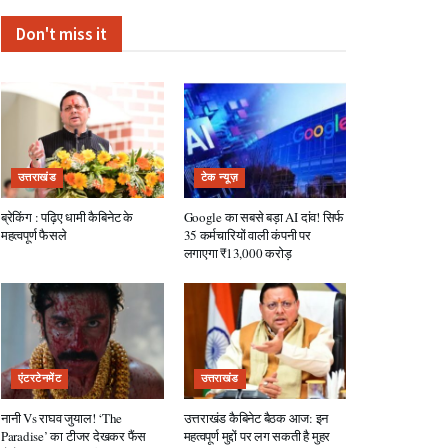
Don't miss it
उत्तराखंड
टेक न्यूज़
ब्रेकिंग : पढ़िए धामी कैबिनेट के
Google का सबसे बड़ा AI दांव! सिर्फ
महत्वपूर्ण फैसले
35 कर्मचारियों वाली कंपनी पर
लगाएगा ₹13,000 करोड़
एंटरटेनमेंट
उत्तराखंड
नानी Vs राघव जुयाल! ‘The
उत्तराखंड कैबिनेट बैठक आज: इन
Paradise’ का टीजर देखकर फैंस
महत्वपूर्ण मुद्दों पर लग सकती है मुहर