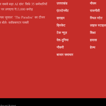
उत्तराखंड
मौसम
सबसे बड़ा AI दांव! सिर्फ 35 कर्मचारियों
ी पर लगाएगा ₹13,000 करोड़
एंटरटेनमेंट
राजनीती
ाघव जुयाल! ‘The Paradise’ का टीजर
क्राइम
रियल स्टेट
 बोले- ब्लॉकबस्टर पक्की
क्रिकेट
लाइफ स्टाइल
टेक न्यूज़
शिक्षा
देश-दुनिया
हादसा
नौकरी
हेल्थ
बाजार समाचार
shwani Rajput
.