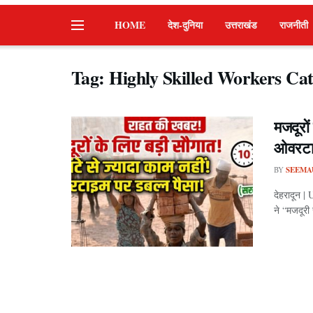
HOME
देश-दुनिया
उत्तराखंड
राजनीती
Tag:
Highly Skilled Workers Ca
मजदूरों
ओवरटाइ
BY
SEEMA
देहरादून | 
ने “मजदूरी