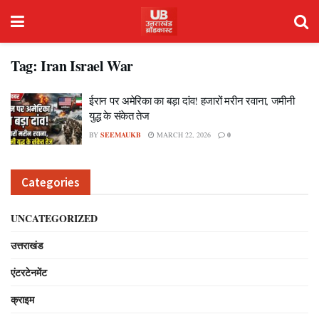
Tag:
Iran Israel War
ईरान पर अमेरिका का बड़ा दांव! हजारों मरीन रवाना, जमीनी
युद्ध के संकेत तेज
BY
SEEMAUKB
MARCH 22, 2026
0
Categories
UNCATEGORIZED
उत्तराखंड
एंटरटेनमेंट
क्राइम