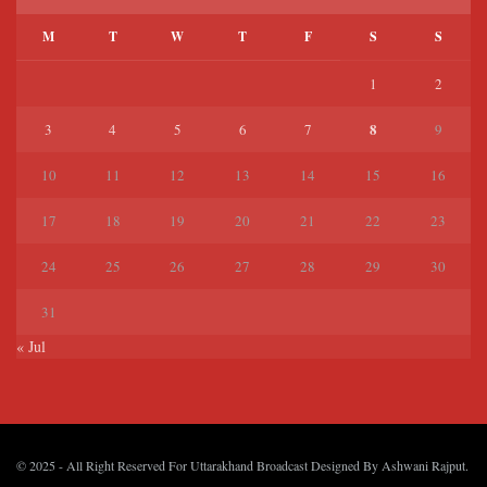
M
T
W
T
F
S
S
1
2
8
3
4
5
6
7
9
10
11
12
13
14
15
16
17
18
19
20
21
22
23
24
25
26
27
28
29
30
31
« Jul
© 2025
- All Right Reserved For Uttarakhand Broadcast Designed By
Ashwani Rajput
.