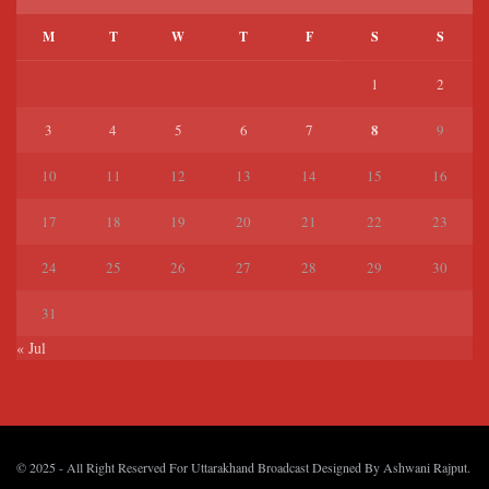
M
T
W
T
F
S
S
1
2
8
3
4
5
6
7
9
10
11
12
13
14
15
16
17
18
19
20
21
22
23
24
25
26
27
28
29
30
31
« Jul
© 2025
- All Right Reserved For Uttarakhand Broadcast Designed By
Ashwani Rajput
.