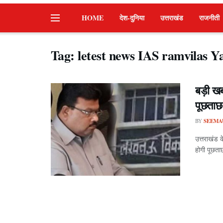
HOME
देश-दुनिया
उत्तराखंड
राजनीती
Tag:
letest news IAS ramvilas Y
बड़ी खब
पूछताछ
BY
SEEMA
उत्तराखंड क
होगी पूछताछ