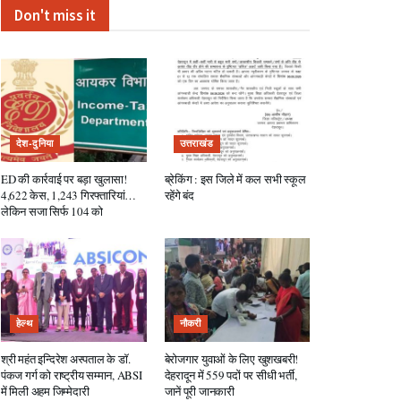
Don't miss it
देश-दुनिया
उत्तराखंड
ED की कार्रवाई पर बड़ा खुलासा!
ब्रेकिंग : इस जिले में कल सभी स्कूल
4,622 केस, 1,243 गिरफ्तारियां…
रहेंगे बंद
लेकिन सजा सिर्फ 104 को
हेल्थ
नौकरी
श्री महंत इन्दिरेश अस्पताल के डॉ.
बेरोजगार युवाओं के लिए खुशखबरी!
पंकज गर्ग को राष्ट्रीय सम्मान, ABSI
देहरादून में 559 पदों पर सीधी भर्ती,
में मिली अहम जिम्मेदारी
जानें पूरी जानकारी