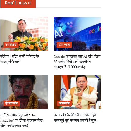
Don't miss it
उत्तराखंड
टेक न्यूज़
ब्रेकिंग : पढ़िए धामी कैबिनेट के
Google का सबसे बड़ा AI दांव! सिर्फ
महत्वपूर्ण फैसले
35 कर्मचारियों वाली कंपनी पर
लगाएगा ₹13,000 करोड़
एंटरटेनमेंट
उत्तराखंड
नानी Vs राघव जुयाल! ‘The
उत्तराखंड कैबिनेट बैठक आज: इन
Paradise’ का टीजर देखकर फैंस
महत्वपूर्ण मुद्दों पर लग सकती है मुहर
बोले- ब्लॉकबस्टर पक्की