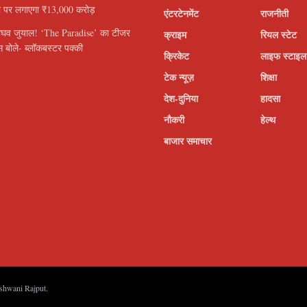
ी पर लगाएगा ₹13,000 करोड़
एंटरटेनमेंट
राजनीती
ाघव जुयाल! ‘The Paradise’ का टीजर
क्राइम
रियल स्टेट
 बोले- ब्लॉकबस्टर पक्की
क्रिकेट
लाइफ स्टाइल
टेक न्यूज़
शिक्षा
देश-दुनिया
हादसा
नौकरी
हेल्थ
बाजार समाचार
shwani Rajput
.