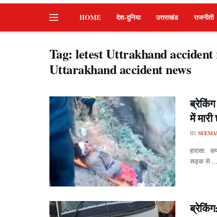
HOME
देश-दुनिया
उत्तराखंड
राजनीती
Tag:
letest Uttrakhand accident 
Uttarakhand accident news
ब्रेकिं
में मा
BY
SEEMA
हादसा: कर्
सड़क से ..
ब्रेकिं