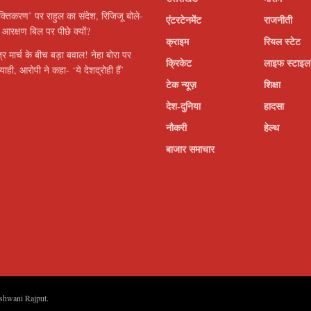
्तिकरण’ पर राहुल का संदेश, रिजिजू बोले-
एंटरटेनमेंट
राजनीती
आरक्षण बिल पर पीछे क्यों?
क्राइम
रियल स्टेट
ात्र मार्च के बीच बड़ा बवाल! नेहा बोरा पर
क्रिकेट
लाइफ स्टाइल
याही, आरोपी ने कहा- ‘ये देशद्रोही हैं’
टेक न्यूज़
शिक्षा
देश-दुनिया
हादसा
नौकरी
हेल्थ
बाजार समाचार
shwani Rajput
.