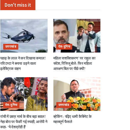
Don't miss it
उत्तराखंड
देश-दुनिया
पहाड़ के लाल ने कर दिखाया कमाल!
महिला सशक्तिकरण’ पर राहुल का
रवि टम्टा ने बनाया उड़ने वाला
संदेश, रिजिजू बोले- फिर महिला
इलेक्ट्रिक वाहन
आरक्षण बिल पर पीछे क्यों?
देश-दुनिया
उत्तराखंड
रांची में छात्र मार्च के बीच बड़ा बवाल!
ब्रेकिंग : पढ़िए धामी कैबिनेट के
नेहा बोरा पर फेंकी गई स्याही, आरोपी ने
महत्वपूर्ण फैसले
कहा- ‘ये देशद्रोही हैं’