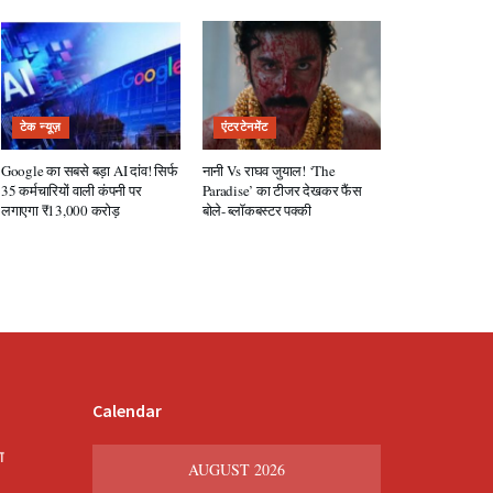
टेक न्यूज़
एंटरटेनमेंट
Google का सबसे बड़ा AI दांव! सिर्फ
नानी Vs राघव जुयाल! ‘The
35 कर्मचारियों वाली कंपनी पर
Paradise’ का टीजर देखकर फैंस
लगाएगा ₹13,000 करोड़
बोले- ब्लॉकबस्टर पक्की
Calendar
श
AUGUST 2026