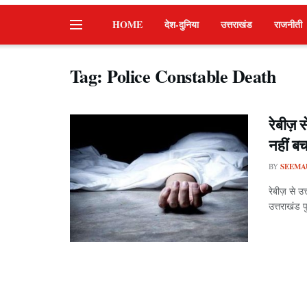
HOME
देश-दुनिया
उत्तराखंड
राजनीती
Tag:
Police Constable Death
रेबीज़ 
नहीं ब
BY
SEEMA
रेबीज़ से उ
उत्तराखंड प