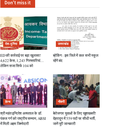
Don't miss it
देश-दुनिया
उत्तराखंड
ED की कार्रवाई पर बड़ा खुलासा!
ब्रेकिंग : इस जिले में कल सभी स्कूल
4,622 केस, 1,243 गिरफ्तारियां…
रहेंगे बंद
लेकिन सजा सिर्फ 104 को
हेल्थ
नौकरी
श्री महंत इन्दिरेश अस्पताल के डॉ.
बेरोजगार युवाओं के लिए खुशखबरी!
पंकज गर्ग को राष्ट्रीय सम्मान, ABSI
देहरादून में 559 पदों पर सीधी भर्ती,
में मिली अहम जिम्मेदारी
जानें पूरी जानकारी