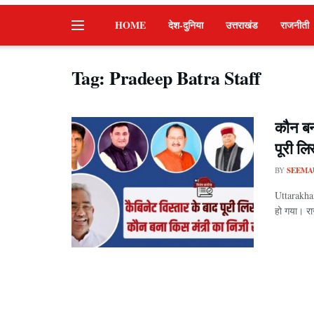
HOME
देश-दुनिया
उत्तराखंड
राजनीती
Tag:
Pradeep Batra Staff
कौन बन
पूरी लि
BY
SEEMA
Uttarakhan
हो गया। रा