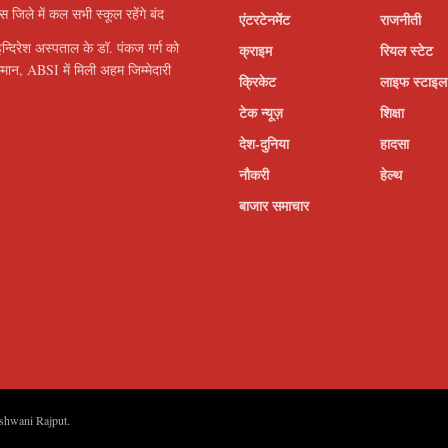
इस जिले में कल सभी स्कूल रहेंगे बंद
एंटरटेनमेंट
राजनीती
इन्दिरेश अस्पताल के डॉ. पंकज गर्ग को
क्राइम
रियल स्टेट
सम्मान, ABSI में मिली अहम जिम्मेदारी
क्रिकेट
लाइफ स्टाइल
टेक न्यूज़
शिक्षा
देश-दुनिया
हादसा
नौकरी
हेल्थ
बाजार समाचार
shwani Rajput
.