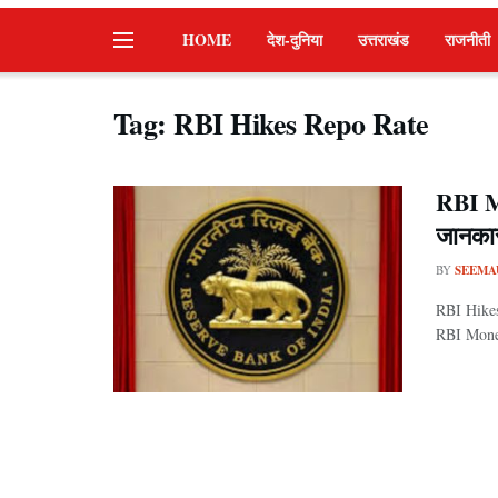
HOME
देश-दुनिया
उत्तराखंड
राजनीती
Tag:
RBI Hikes Repo Rate
RBI Mo
जानका
BY
SEEMA
RBI Hikes 
RBI Monet