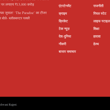
ी पर लगाएगा ₹13,000 करोड़
एंटरटेनमेंट
राजनीती
ाघव जुयाल! ‘The Paradise’ का टीजर
क्राइम
रियल स्टेट
 बोले- ब्लॉकबस्टर पक्की
क्रिकेट
लाइफ स्टाइल
टेक न्यूज़
शिक्षा
देश-दुनिया
हादसा
नौकरी
हेल्थ
बाजार समाचार
shwani Rajput
.