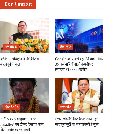
Don't miss it
उत्तराखंड
टेक न्यूज़
ब्रेकिंग : पढ़िए धामी कैबिनेट के
Google का सबसे बड़ा AI दांव! सिर्फ
महत्वपूर्ण फैसले
35 कर्मचारियों वाली कंपनी पर
लगाएगा ₹13,000 करोड़
एंटरटेनमेंट
उत्तराखंड
नानी Vs राघव जुयाल! ‘The
उत्तराखंड कैबिनेट बैठक आज: इन
Paradise’ का टीजर देखकर फैंस
महत्वपूर्ण मुद्दों पर लग सकती है मुहर
बोले- ब्लॉकबस्टर पक्की