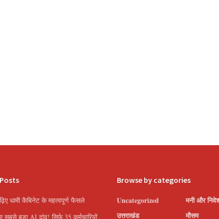
 Posts
Browse by categories
Uncategorized
मनी और निवे
पढ़िए धामी कैबिनेट के महत्वपूर्ण फैसले
उत्तराखंड
मौसम
सबसे बड़ा AI दांव! सिर्फ 35 कर्मचारियों