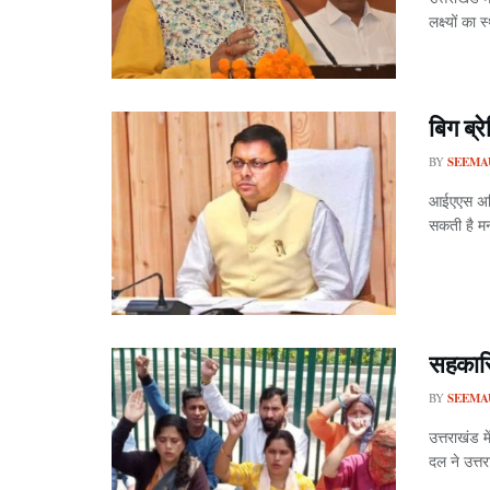
लक्ष्यों क
बिग ब्र
BY
SEEMA
आईएएस अधि
सकती है मन
सहकारि
BY
SEEMA
उत्तराखंड म
दल ने उत्तर