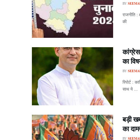
BY
SEEMA
राजनीति : 
की .
कांग्र
का विष
BY
SEEMA
रिपोर्ट : क
साथ ये ...
बड़ी खब
का दाम
BY
SEEMA