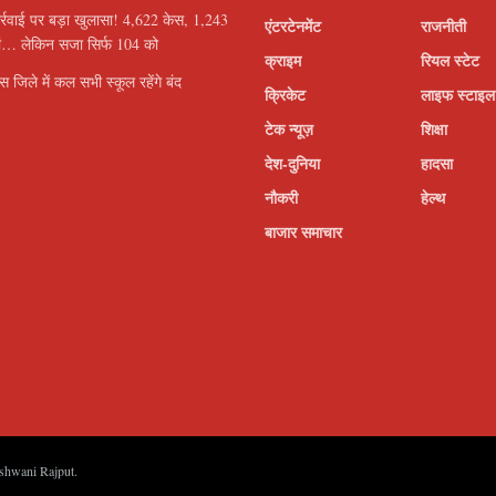
्रवाई पर बड़ा खुलासा! 4,622 केस, 1,243
एंटरटेनमेंट
राजनीती
यां… लेकिन सजा सिर्फ 104 को
क्राइम
रियल स्टेट
इस जिले में कल सभी स्कूल रहेंगे बंद
क्रिकेट
लाइफ स्टाइल
टेक न्यूज़
शिक्षा
देश-दुनिया
हादसा
नौकरी
हेल्थ
बाजार समाचार
shwani Rajput
.