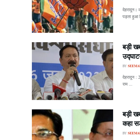
देहरादून। क
पड़ता हुआ 
बड़ी खब
उद्घाटन
BY
SEEMA
देहरादून : 
राम ...
बड़ी ख
कहा सड
BY
SEEMA