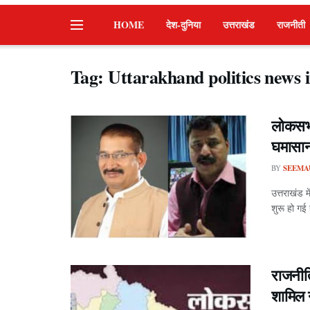
HOME
देश-दुनिया
उत्तराखंड
राजनीती
Tag:
Uttarakhand politics news 
लोकसभा
घमासान
BY
SEEMA
उत्तराखंड 
शुरू हो गई 
राजनीति
शामिल 