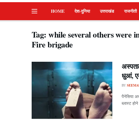
HOME
देश-दुनिया
उत्तराखंड
राजनीती
Tag:
while several others were i
Fire brigade
अस्पता
धुआं, 
BY
SEEMA
पैनेसिया अ
ब्लास्ट होने