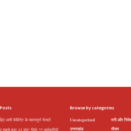
 Posts
Browse by categories
Uncategorized
मनी और निवे
पढ़िए धामी कैबिनेट के महत्वपूर्ण फैसले
उत्तराखंड
मौसम
सबसे बड़ा AI दांव! सिर्फ 35 कर्मचारियों