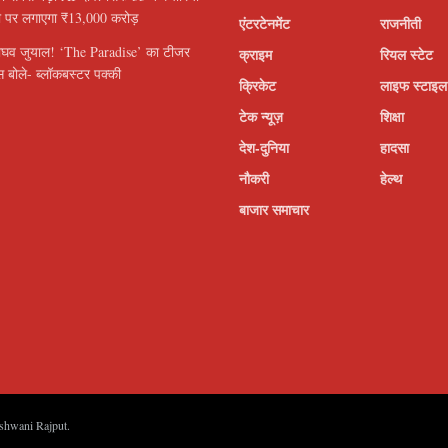
ी पर लगाएगा ₹13,000 करोड़
एंटरटेनमेंट
राजनीती
ाघव जुयाल! ‘The Paradise’ का टीजर
क्राइम
रियल स्टेट
 बोले- ब्लॉकबस्टर पक्की
क्रिकेट
लाइफ स्टाइल
टेक न्यूज़
शिक्षा
देश-दुनिया
हादसा
नौकरी
हेल्थ
बाजार समाचार
shwani Rajput
.