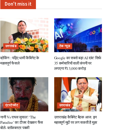
Don't miss it
उत्तराखंड
टेक न्यूज़
ब्रेकिंग : पढ़िए धामी कैबिनेट के
Google का सबसे बड़ा AI दांव! सिर्फ
महत्वपूर्ण फैसले
35 कर्मचारियों वाली कंपनी पर
लगाएगा ₹13,000 करोड़
एंटरटेनमेंट
उत्तराखंड
नानी Vs राघव जुयाल! ‘The
उत्तराखंड कैबिनेट बैठक आज: इन
Paradise’ का टीजर देखकर फैंस
महत्वपूर्ण मुद्दों पर लग सकती है मुहर
बोले- ब्लॉकबस्टर पक्की