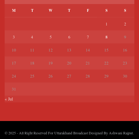
M
T
W
T
F
S
S
1
2
8
3
4
5
6
7
9
10
11
12
13
14
15
16
17
18
19
20
21
22
23
24
25
26
27
28
29
30
31
« Jul
© 2025
- All Right Reserved For Uttarakhand Broadcast Designed By
Ashwani Rajput
.