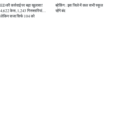
ED की कार्रवाई पर बड़ा खुलासा!
ब्रेकिंग : इस जिले में कल सभी स्कूल
4,622 केस, 1,243 गिरफ्तारियां…
रहेंगे बंद
लेकिन सजा सिर्फ 104 को