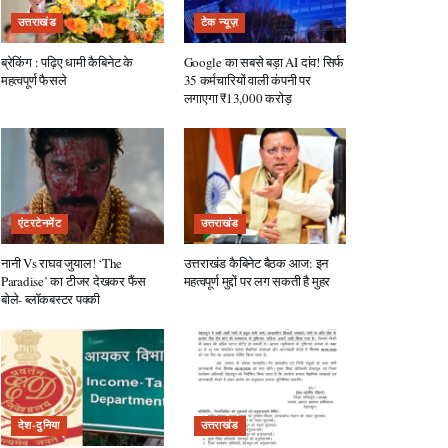
उत्तराखंड
टेक न्यूज़
ब्रेकिंग : पढ़िए धामी कैबिनेट के
Google का सबसे बड़ा AI दांव! सिर्फ
महत्वपूर्ण फैसले
35 कर्मचारियों वाली कंपनी पर
लगाएगा ₹13,000 करोड़
एंटरटेनमेंट
उत्तराखंड
नानी Vs राघव जुयाल! ‘The
उत्तराखंड कैबिनेट बैठक आज: इन
Paradise’ का टीजर देखकर फैंस
महत्वपूर्ण मुद्दों पर लग सकती है मुहर
बोले- ब्लॉकबस्टर पक्की
देश-दुनिया
उत्तराखंड