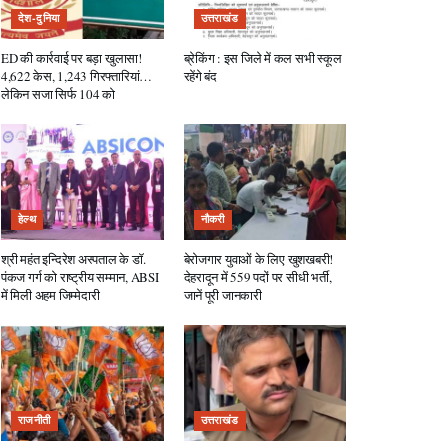
देश-दुनिया
उत्तराखंड
ED की कार्रवाई पर बड़ा खुलासा!
ब्रेकिंग : इस जिले में कल सभी स्कूल
4,622 केस, 1,243 गिरफ्तारियां…
रहेंगे बंद
लेकिन सजा सिर्फ 104 को
हेल्थ
नौकरी
श्री महंत इन्दिरेश अस्पताल के डॉ.
बेरोजगार युवाओं के लिए खुशखबरी!
पंकज गर्ग को राष्ट्रीय सम्मान, ABSI
देहरादून में 559 पदों पर सीधी भर्ती,
में मिली अहम जिम्मेदारी
जानें पूरी जानकारी
राजनीती
उत्तराखंड