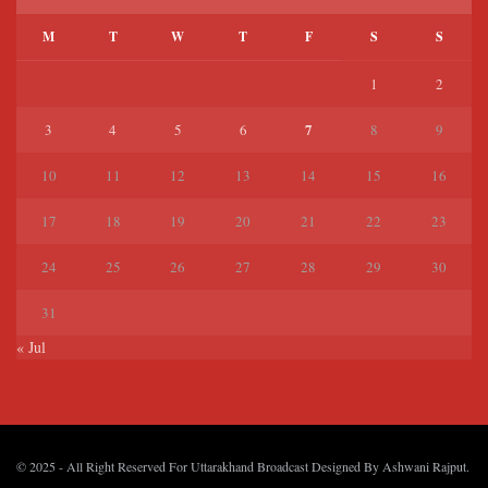
M
T
W
T
F
S
S
1
2
7
3
4
5
6
8
9
10
11
12
13
14
15
16
17
18
19
20
21
22
23
24
25
26
27
28
29
30
31
« Jul
© 2025
- All Right Reserved For Uttarakhand Broadcast Designed By
Ashwani Rajput
.