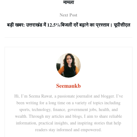
मामला
Next Post
बड़ी खबर: उत्तराखंड में 12.5%बिजली दरें बढ़ाने का प्रस्ताव। यूपीसीएल
Seemaukb
Hi, I’m Seema Rawat, a passionate journalist and blogger. I’ve
been writing for a long time on a variety of topics including
sports, technology, finance, government jobs, health, and
wealth. Through my articles and blogs, I aim to share reliable
information, practical insights, and inspiring stories that help
readers stay informed and empowered.