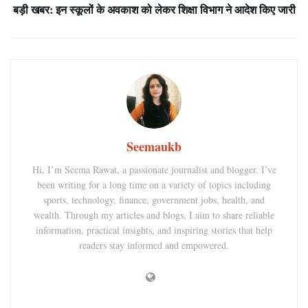
बड़ी खबर: इन स्कूलों के अवकाश को लेकर शिक्षा विभाग ने आदेश किए जारी
Seemaukb
Hi, I’m Seema Rawat, a passionate journalist and blogger. I’ve
been writing for a long time on a variety of topics including
sports, technology, finance, government jobs, health, and
wealth. Through my articles and blogs, I aim to share reliable
information, practical insights, and inspiring stories that help
readers stay informed and empowered.