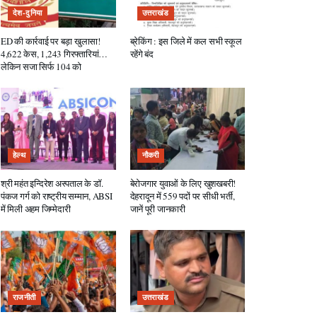
देश-दुनिया
उत्तराखंड
ED की कार्रवाई पर बड़ा खुलासा!
ब्रेकिंग : इस जिले में कल सभी स्कूल
4,622 केस, 1,243 गिरफ्तारियां…
रहेंगे बंद
लेकिन सजा सिर्फ 104 को
हेल्थ
नौकरी
श्री महंत इन्दिरेश अस्पताल के डॉ.
बेरोजगार युवाओं के लिए खुशखबरी!
पंकज गर्ग को राष्ट्रीय सम्मान, ABSI
देहरादून में 559 पदों पर सीधी भर्ती,
में मिली अहम जिम्मेदारी
जानें पूरी जानकारी
राजनीती
उत्तराखंड