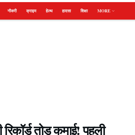
नौकरी
क्राइम
हेल्थ
हादसा
शिक्षा
MORE
 रिकॉर्ड तोड़ कमाई! पहली