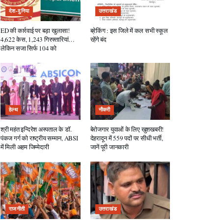
देश-दुनिया
उत्तराखंड
ED की कार्रवाई पर बड़ा खुलासा!
ब्रेकिंग : इस जिले में कल सभी स्कूल
4,622 केस, 1,243 गिरफ्तारियां…
रहेंगे बंद
लेकिन सजा सिर्फ 104 को
हेल्थ
नौकरी
श्री महंत इन्दिरेश अस्पताल के डॉ.
बेरोजगार युवाओं के लिए खुशखबरी!
पंकज गर्ग को राष्ट्रीय सम्मान, ABSI
देहरादून में 559 पदों पर सीधी भर्ती,
में मिली अहम जिम्मेदारी
जानें पूरी जानकारी
राजनीती
उत्तराखंड