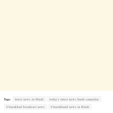
Tags:
letest news in Hindi
today's latest news hindi samachar
Uttarakhad broadcast news
Uttarakhand news in Hindi